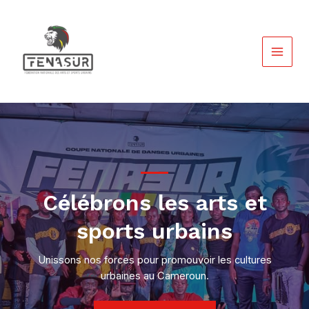
Aller
au
contenu
MAIN
MEN
Célébrons les arts et
sports urbains
Unissons nos forces pour promouvoir les cultures
urbaines au Cameroun.