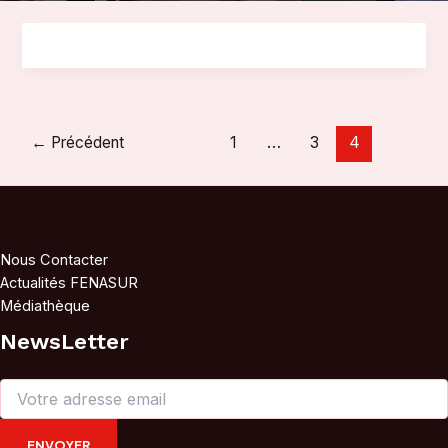
Pagination
←
Précédent
1
…
3
4
d’article
Nous Contacter
Actualités FENASUR
Médiathèque
NewsLetter